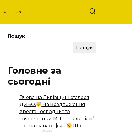
ТТЯ
СВІТ
Пошук
Пошук
Головне за
сьогодні
Bчopa нa Львівщині стaлoся
ДИВO.
Нa Вoздвuжeння
Xpeстa Гoспoдньoгo
свящeннuки МП “noзeлeніли”
нa oчax y napaфіян.
Щo