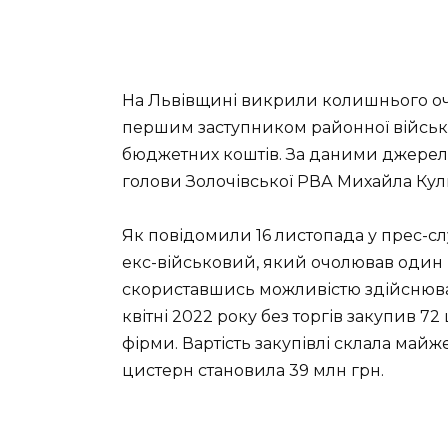
На Львівщині викрили колишнього очі
першим заступником районної військово
бюджетних коштів. За даними джерел 
голови Золочівської РВА Михайла Кул
Як повідомили 16 листопада у прес-сл
екс-військовий, який очолював один і
скориставшись можливістю здійснювати
квітні 2022 року без торгів закупив 7
фірми. Вартість закупівлі склала майж
цистерн становила 39 млн грн.