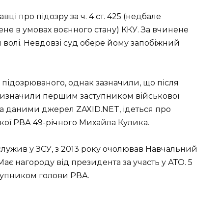
ці про підозру за ч. 4 ст. 425 (недбале
ене в умовах воєнного стану) ККУ. За вчинене
 волі. Невдовзі суд обере йому запобіжний
 підозрюваного, однак зазначили, що після
призначили першим заступником військової
 За даними джерел ZAXID.NET, ідеться про
кої РВА 49-річного Михайла Кулика.
н служив у ЗСУ, з 2013 року очолював Навчальний
ає нагороду від президента за участь у АТО. 5
упником голови РВА.