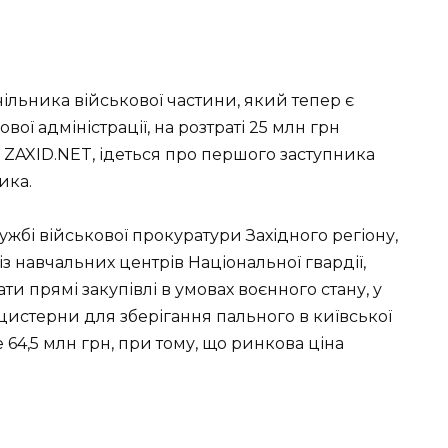
льника військової частини, який тепер є
ї адміністрації, на розтраті 25 млн грн
ZAXID.NET, ідеться про першого заступника
ика.
ужбі військової прокуратури Західного регіону,
з навчальних центрів Національної гвардії,
 прямі закупівлі в умовах воєнного стану, у
2 цистерни для зберігання пального в київської
е 64,5 млн грн, при тому, що ринкова ціна