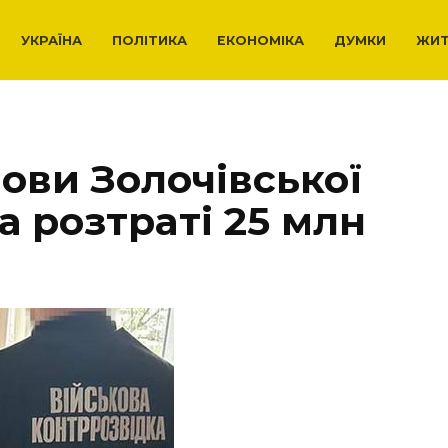
УКРАЇНА
ПОЛІТИКА
ЕКОНОМІКА
ДУМКИ
ЖИ
oви Золoчівської
 poзтpaті 25 млн