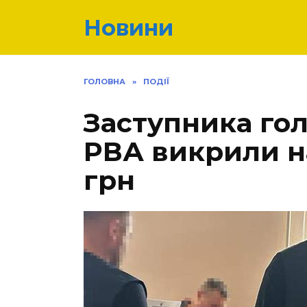
Перейти
Новини
до
вмісту
ГОЛОВНА
»
ПОДІЇ
Застyпника гол
PВА викpили на
грн