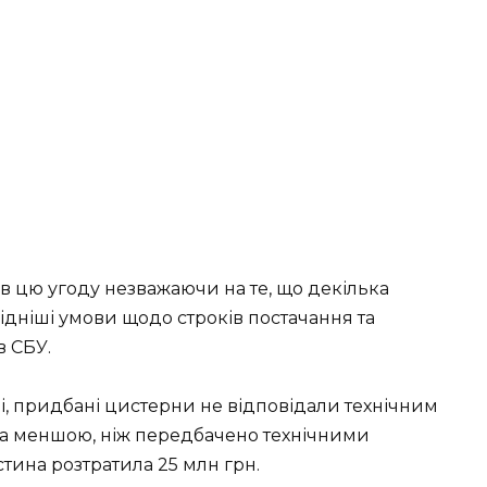
в цю угоду незважаючи на те, що декілька
дніші умови щодо строків постачання та
в СБУ.
і, придбані цистерни не відповідали технічним
ла меншою, ніж передбачено технічними
тина розтратила 25 млн грн.