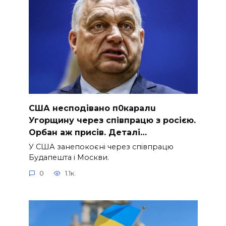
США неcподівано п0каpалu
Угоpщину через спiвпрацю з рocією.
Оpбан аж приcів. Деталі…
У США занепокоєні через співпрацю
Будапешта і Москви.
0
1.1к.