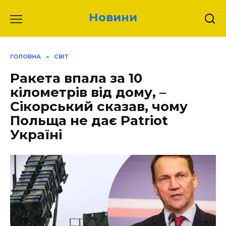
Перейти
Новини
до
вмісту
ГОЛОВНА
»
СВІТ
Ракета впала за 10
кілометрів від дому, –
Сікорський сказав, чому
Польща не дає Patriot
Україні