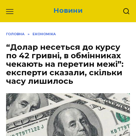
Перейти
Новини
до
вмісту
ГОЛОВНА
»
ЕКОНОМІКА
“Долар несеться до курсу
по 42 гривні, в обмінниках
чекають на пepетин межі”:
експерти скaзали, скільки
часу лишилось