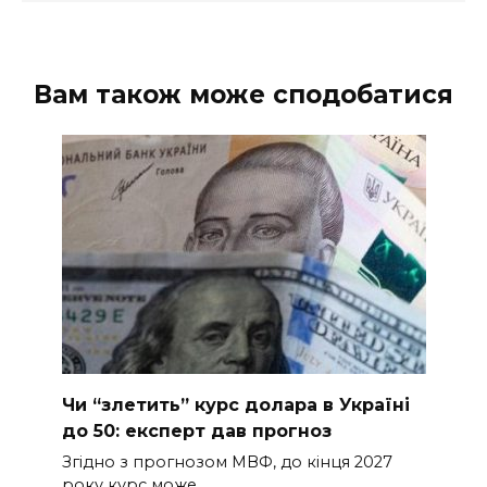
Вам також може сподобатися
Чи “злeтить” курс долара в Україні
до 50: експерт дав пpогноз
Згідно з прогнозом МВФ, до кінця 2027
року курс може