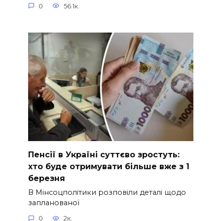
0
56.1к.
Пeнсії в Укpаїні сyттєво зростуть:
хто буде отримувати більше вже з 1
березня
В Мінсоцполітики розповіли деталі щодо
запланованої
0
2к.